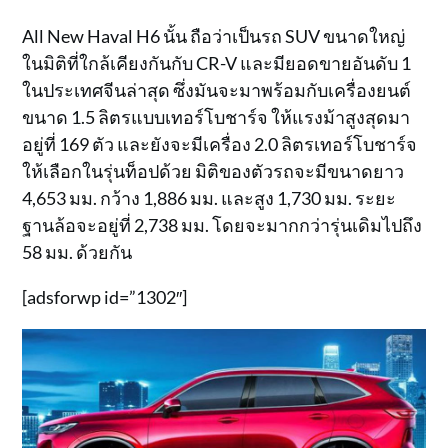
All New Haval H6 นั้น ถือว่าเป็นรถ SUV ขนาดใหญ่
ในมิติที่ใกล้เคียงกันกับ CR-V และมียอดขายอันดับ 1
ในประเทศจีนล่าสุด ซึ่งมันจะมาพร้อมกับเครื่องยนต์
ขนาด 1.5 ลิตรแบบเทอร์โบชาร์จ ให้แรงม้าสูงสุดมา
อยู่ที่ 169 ตัว และยังจะมีเครื่อง 2.0 ลิตรเทอร์โบชาร์จ
ให้เลือกในรุ่นท็อปด้วย มิติของตัวรถจะมีขนาดยาว
4,653 มม. กว้าง 1,886 มม. และสูง 1,730 มม. ระยะ
ฐานล้อจะอยู่ที่ 2,738 มม. โดยจะมากกว่ารุ่นเดิมไปถึง
58 มม. ด้วยกัน
[adsforwp id=”1302″]