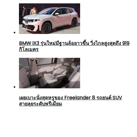
BMW iX3 รุ่นใหม่มีฐานล้อยาวขึ้น วิ่งไกลสูงสุดถึง 919
กิโลเมตร
เผยเบาะนั่งสุดหรูของ Freelander 8 รถยนต์ SUV
สายลุยระดับพรีเมียม