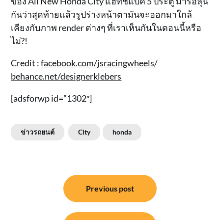
ของ All New Honda City แฮทช์แบ็ค 5 ประตู มารอลุ้น
กันว่าสุดท้ายแล้วรูปร่างหน้าตามันจะออกมาใกล้
เคียงกับภาพ render ต่างๆ ที่เราเห็นกันในตอนนี้หรือ
ไม่?!
Credit :
facebook.com/jsracingwheels/
behance.net/designerklebers
[adsforwp id=”1302″]
ข่าวรถยนต์
City
honda
แนะแนว
Previous post
เรื่อง