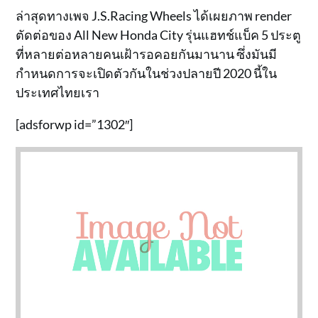
ล่าสุดทางเพจ J.S.Racing Wheels ได้เผยภาพ render
ตัดต่อของ All New Honda City รุ่นแฮทช์แบ็ค 5 ประตู
ที่หลายต่อหลายคนเฝ้ารอคอยกันมานาน ซึ่งมันมี
กำหนดการจะเปิดตัวกันในช่วงปลายปี 2020 นี้ใน
ประเทศไทยเรา
[adsforwp id=”1302″]