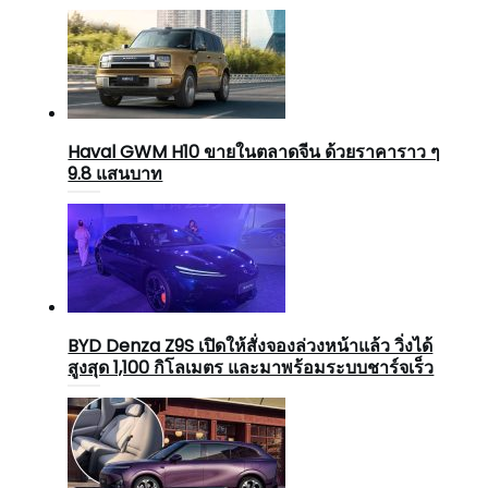
Haval GWM H10 ขายในตลาดจีน ด้วยราคาราว ๆ
9.8 แสนบาท
BYD Denza Z9S เปิดให้สั่งจองล่วงหน้าแล้ว วิ่งได้
สูงสุด 1,100 กิโลเมตร และมาพร้อมระบบชาร์จเร็ว