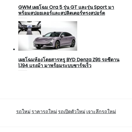
GWM เผยโฉม Ora 5 รุ่น GT และรุ่น Sport มา
พร้อมสปอยเลอร์และสปลิตเตอร์ทรงสปอร์ต
เผยโฉมห้องโดยสารหรู BYD Denza Z9S รถซีดาน
1,194 แรงม้า มาพร้อมระบบชาร์จเร็ว
รถใหม่
ราคารถใหม่
รถเปิดตัวใหม่
เจาะลึกรถใหม่