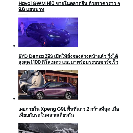
Haval GWM H10 ขายในตลาดจีน ด้วยราคาราว ๆ
9.8 แสนบาท
BYD Denza Z9S เปิดให้สั่งจองล่วงหน้าแล้ว วิ่งได้
สูงสุด 1,100 กิโลเมตร และมาพร้อมระบบชาร์จเร็ว
เผยภายใน Xpeng G9L พื้นที่แถว 2 กว้างที่สุด เมื่อ
เทียบกับรถในคลาสเดียวกัน