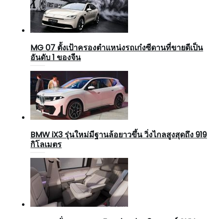
MG 07 ตั้งเป้าครองตำแหน่งรถเก๋งซีดานที่ขายดีเป็น
อันดับ 1 ของจีน
BMW iX3 รุ่นใหม่มีฐานล้อยาวขึ้น วิ่งไกลสูงสุดถึง 919
กิโลเมตร