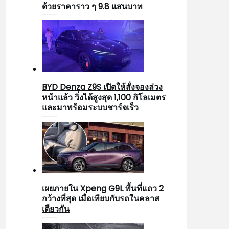
ด้วยราคาราว ๆ 9.8 แสนบาท
BYD Denza Z9S เปิดให้สั่งจองล่วง
หน้าแล้ว วิ่งได้สูงสุด 1,100 กิโลเมตร
และมาพร้อมระบบชาร์จเร็ว
เผยภายใน Xpeng G9L พื้นที่แถว 2
กว้างที่สุด เมื่อเทียบกับรถในคลาส
เดียวกัน