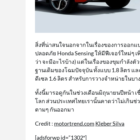
สิ่งที่น่าสนใจนอกจากในเรื่องของการออกแ
ปลอดภัย Honda Sensing ให้มีฟีเจอร์ใหม่ๆ เพ
ว่า จะมีอะไรบ้าง) แต่ในเรื่องของขุมกำลังตัว
ฐานเดิมของโฉมปัจจุบัน ทั้งแบบ 1.8 ลิตร แล
ดีเซล 1.6 ลิตร สำหรับการวางจำหน่ายในบา
ทั้งนี้มารอดูกันในช่วงเดือนมิถุนายนปีหน้า เ
โลก ส่วนประเทศไทยเรานั้นคาดว่าไม่เกินช่วง
ตามๆ กันออกมา
Credit :
motortrend.com
Kleber Silva
[adsforwp id=”1302″]