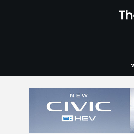
Skip
Th
to
content
ห