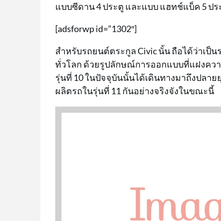
แบบซีดาน 4 ประตู และแบบ แฮทช์แบ็ค 5 ประ
[adsforwp id=”1302″]
สำหรับรถยนต์ตระกูล Civic นั้น ถือได้ว่าเ
ทั่วโลก ด้วยรูปลักษณ์การออกแบบที่แฝงควา
รุ่นที่ 10 ในปัจจุบันนั้นได้เดินทางมาถึงปล
ผลิตรถในรุ่นที่ 11 กันอย่างจริงจังในขณะนี้