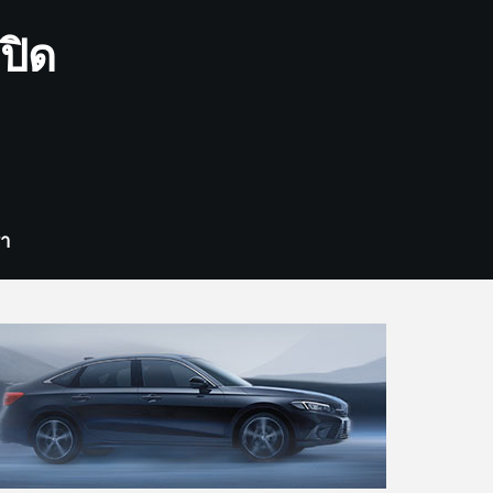
ปิด
รา