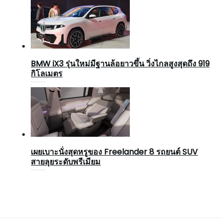
BMW iX3 รุ่นใหม่มีฐานล้อยาวขึ้น วิ่งไกลสูงสุดถึง 919
กิโลเมตร
เผยเบาะนั่งสุดหรูของ Freelander 8 รถยนต์ SUV
สายลุยระดับพรีเมียม