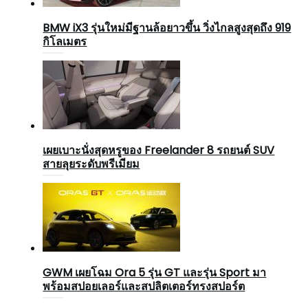
BMW iX3 รุ่นใหม่มีฐานล้อยาวขึ้น วิ่งไกลสูงสุดถึง 919
กิโลเมตร
เผยเบาะนั่งสุดหรูของ Freelander 8 รถยนต์ SUV
สายลุยระดับพรีเมียม
GWM เผยโฉม Ora 5 รุ่น GT และรุ่น Sport มา
พร้อมสปอยเลอร์และสปลิตเตอร์ทรงสปอร์ต