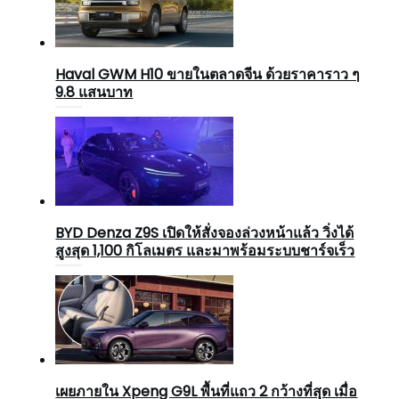
Haval GWM H10 ขายในตลาดจีน ด้วยราคาราว ๆ
9.8 แสนบาท
BYD Denza Z9S เปิดให้สั่งจองล่วงหน้าแล้ว วิ่งได้
สูงสุด 1,100 กิโลเมตร และมาพร้อมระบบชาร์จเร็ว
เผยภายใน Xpeng G9L พื้นที่แถว 2 กว้างที่สุด เมื่อ