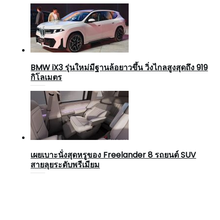
BMW iX3 รุ่นใหม่มีฐานล้อยาวขึ้น วิ่งไกลสูงสุดถึง 919
กิโลเมตร
เผยเบาะนั่งสุดหรูของ Freelander 8 รถยนต์ SUV
สายลุยระดับพรีเมียม