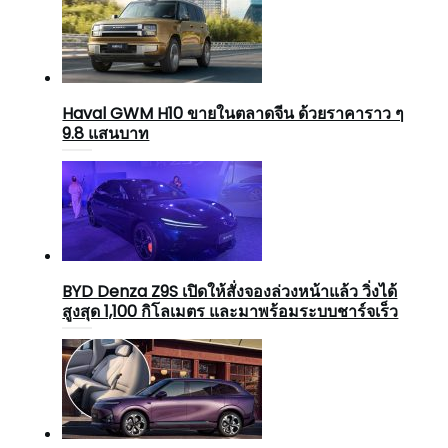
Haval GWM H10 ขายในตลาดจีน ด้วยราคาราว ๆ
9.8 แสนบาท
BYD Denza Z9S เปิดให้สั่งจองล่วงหน้าแล้ว วิ่งได้
สูงสุด 1,100 กิโลเมตร และมาพร้อมระบบชาร์จเร็ว