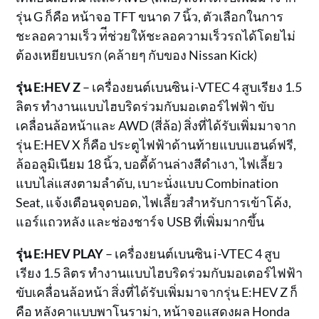
รุ่น G ก็คือ หน้าจอ TFT ขนาด 7 นิ้ว, ตัวเลือกในการ
ชะลอความเร็ว ท่ีช่วยให้ชะลอความเร็วรถได้โดยไม่
ต้องเหยียบเบรก (คล้ายๆ กับของ Nissan Kick)
รุ่น E:HEV Z
– เครื่องยนต์เบนซิน i-VTEC 4 สูบเรียง 1.5
ลิตร ทำงานแบบไฮบริดร่วมกับมอเตอร์ไฟฟ้า ขับ
เคลื่อนล้อหน้าและ AWD (สี่ล้อ) สิ่งที่ได้รับเพิ่มมาจาก
รุ่น E:HEV X ก็คือ ประตูไฟฟ้าด้านท้ายแบบแฮนด์ฟรี,
ล้ออลูมิเนียม 18 นิ้ว, บอดี้ด้านล่างสีดำเงา, ไฟเลี้ยว
แบบไล่แสงตามลำดับ, เบาะนั่งแบบ Combination
Seat, แจ้งเตือนจุดบอด, ไฟเลี้ยวสำหรับการเข้าโค้ง,
แอร์แถวหลัง และช่องชาร์จ USB ที่เพิ่มมากขึ้น
รุ่น E:HEV PLAY
– เครื่องยนต์เบนซิน i-VTEC 4 สูบ
เรียง 1.5 ลิตร ทำงานแบบไฮบริดร่วมกับมอเตอร์ไฟฟ้า
ขับเคลื่อนล้อหน้า สิ่งที่ได้รับเพิ่มมาจากรุ่น E:HEV Z ก็
คือ หลังคาแบบพาโนราม่า, หน้าจอแสดงผล Honda