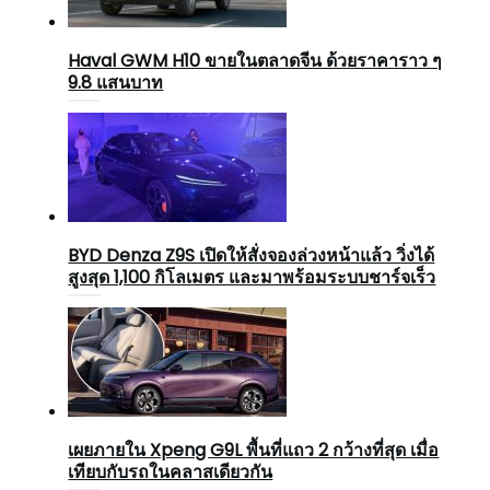
Haval GWM H10 ขายในตลาดจีน ด้วยราคาราว ๆ
9.8 แสนบาท
BYD Denza Z9S เปิดให้สั่งจองล่วงหน้าแล้ว วิ่งได้
สูงสุด 1,100 กิโลเมตร และมาพร้อมระบบชาร์จเร็ว
เผยภายใน Xpeng G9L พื้นที่แถว 2 กว้างที่สุด เมื่อ
เทียบกับรถในคลาสเดียวกัน