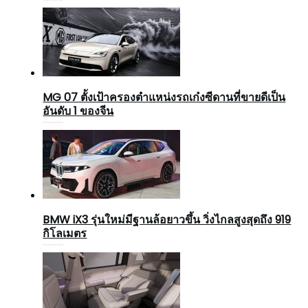
MG 07 ตั้งเป้าครองตำแหน่งรถเก๋งซีดานที่ขายดีเป็น
อันดับ 1 ของจีน
BMW iX3 รุ่นใหม่มีฐานล้อยาวขึ้น วิ่งไกลสูงสุดถึง 919
กิโลเมตร