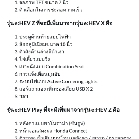
จอภาพ TFT ขนาด 7 นิ้ว
ตัวเลือกในการชะลอความเร็ว
รุ่น e:HEV Z ที่จะมีเพิ่มมาจากรุ่น e:HEV X คือ
ประตูด้านท้ายแบบไฟฟ้า
ล้ออลูมิเนียมขนาด 18 นิ้ว
ตัวถังด้านล่างสีดำเงา
ไฟเลี้ยวแบบวิ่ง
เบาะนั่งแบบ Combination Seat
การแจ้งเตือนมุมอับ
ระบบไฟแบบ Active Cornering Lights
แอร์แถวสอง เพิ่มช่องเสียบ USB X 2
ฯลฯ
รุ่น e:HEV Play ที่จะมีเพิ่มมาจากรุ่น e:HEV Z คือ
หลังคาแบบพาโนราม่า (ซันรูฟ)
หน้าจอแสดงผล Honda Connect
ตัวรถจะเป็นสีแบบทูโทน (หลังคา / เสารถ / กระจกตรง