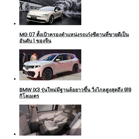
MG 07 ตั้งเป้าครองตำแหน่งรถเก๋งซีดานที่ขายดีเป็น
อันดับ 1 ของจีน
BMW iX3 รุ่นใหม่มีฐานล้อยาวขึ้น วิ่งไกลสูงสุดถึง 919
กิโลเมตร