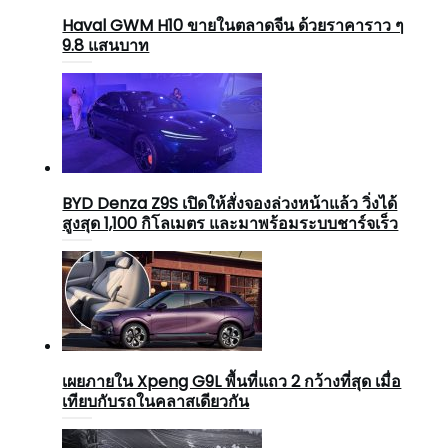
Haval GWM H10 ขายในตลาดจีน ด้วยราคาราว ๆ
9.8 แสนบาท
BYD Denza Z9S เปิดให้สั่งจองล่วงหน้าแล้ว วิ่งได้
สูงสุด 1,100 กิโลเมตร และมาพร้อมระบบชาร์จเร็ว
เผยภายใน Xpeng G9L พื้นที่แถว 2 กว้างที่สุด เมื่อ
เทียบกับรถในคลาสเดียวกัน