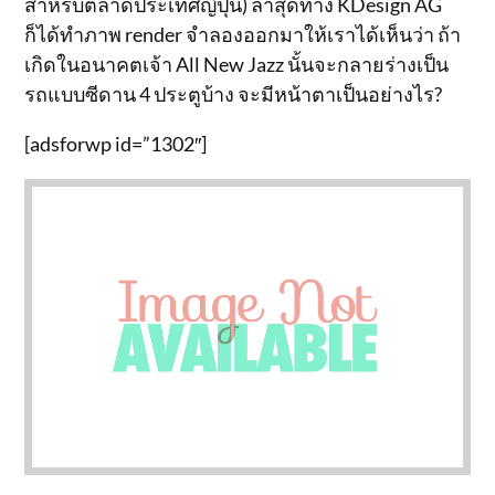
สำหรับตลาดประเทศญี่ปุ่น) ล่าสุดทาง KDesign AG
ก็ได้ทำภาพ render จำลองออกมาให้เราได้เห็นว่า ถ้า
เกิดในอนาคตเจ้า All New Jazz นั้นจะกลายร่างเป็น
รถแบบซีดาน 4 ประตูบ้าง จะมีหน้าตาเป็นอย่างไร?
[adsforwp id=”1302″]