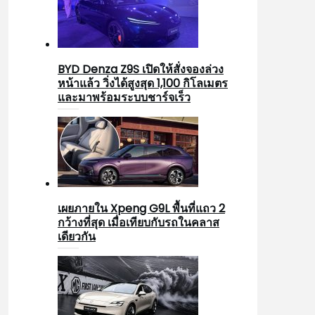
BYD Denza Z9S เปิดให้สั่งจองล่วง
หน้าแล้ว วิ่งได้สูงสุด 1,100 กิโลเมตร
และมาพร้อมระบบชาร์จเร็ว
เผยภายใน Xpeng G9L พื้นที่แถว 2
กว้างที่สุด เมื่อเทียบกับรถในคลาส
เดียวกัน