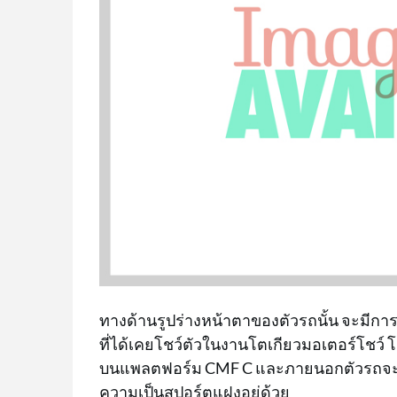
ทางด้านรูปร่างหน้าตาของตัวรถนั้น จะมีก
ที่ได้เคยโชว์ตัวในงานโตเกียวมอเตอร์โชว์ โด
บนแพลตฟอร์ม CMF C และภายนอกตัวรถจะเน
ความเป็นสปอร์ตแฝงอยู่ด้วย