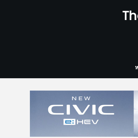
Skip
Th
to
content
ห