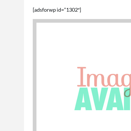
[adsforwp id=”1302″]