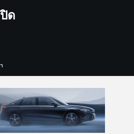
ปิด
รา