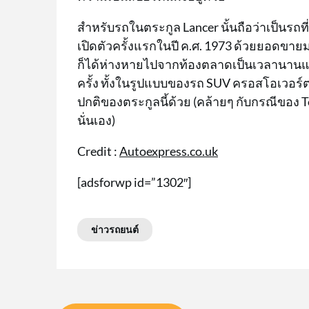
สำหรับรถในตระกูล Lancer นั้นถือว่าเป็นรถที
เปิดตัวครั้งแรกในปี ค.ศ. 1973 ด้วยยอดขายม
ก็ได้ห่างหายไปจากท้องตลาดเป็นเวลานานแล้
ครั้ง ทั้งในรูปแบบของรถ SUV ครอสโอเวอร
ปกติของตระกูลนี้ด้วย (คล้ายๆ กับกรณีของ Toy
นั่นเอง)
Credit :
Autoexpress.co.uk
[adsforwp id=”1302″]
ข่าวรถยนต์