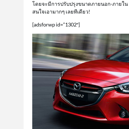
โดยจะมีการปรับปรุงขนาดภายนอก-ภายใน เครื่
สนใจเอามากๆ เลยทีเดียว!
[adsforwp id=”1302″]