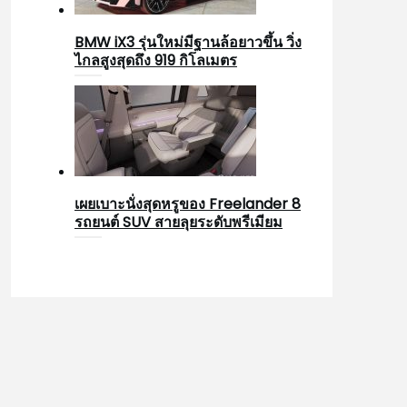
BMW iX3 รุ่นใหม่มีฐานล้อยาวขึ้น วิ่ง
ไกลสูงสุดถึง 919 กิโลเมตร
เผยเบาะนั่งสุดหรูของ Freelander 8
รถยนต์ SUV สายลุยระดับพรีเมียม