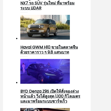
NX7 รถ SUV รุ่นใหม่ ที่มาพร้อม
ระบบ LiDAR
Haval GWM H10 ขายในตลาดจีน
ด้วยราคาราว ๆ 9.8 แสนบาท
BYD Denza Z9S เปิดให้สั่งจองล่วง
หน้าแล้ว วิ่งได้สูงสุด 1,100 กิโลเมตร
และมาพร้อมระบบชาร์จเร็ว