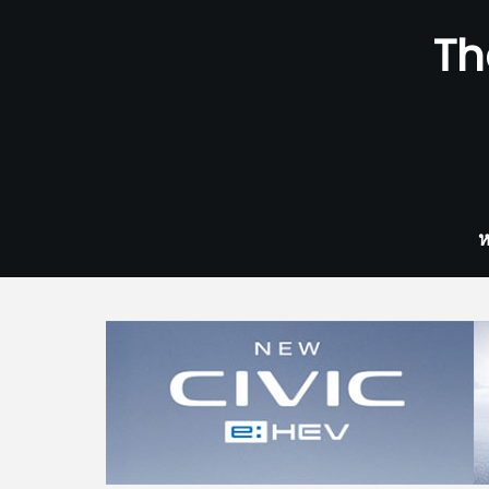
Skip
Th
to
content
ห