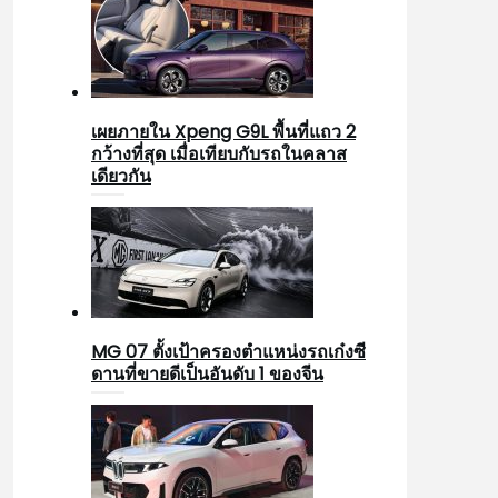
เผยภายใน Xpeng G9L พื้นที่แถว 2
กว้างที่สุด เมื่อเทียบกับรถในคลาส
เดียวกัน
MG 07 ตั้งเป้าครองตำแหน่งรถเก๋งซี
ดานที่ขายดีเป็นอันดับ 1 ของจีน