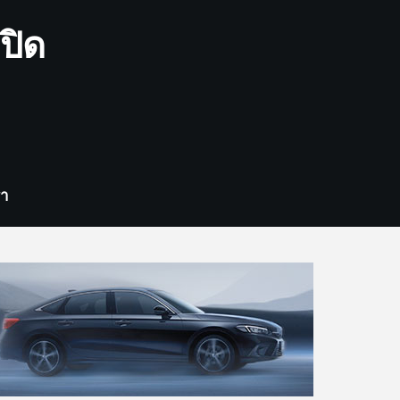
ปิด
รา