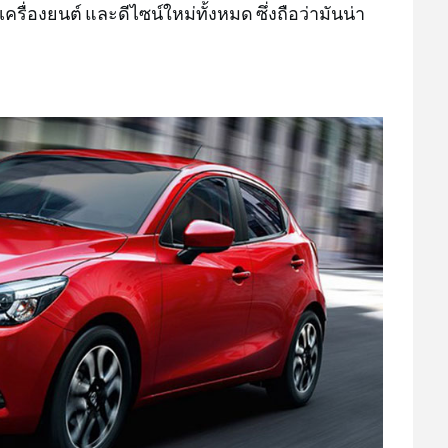
องยนต์ และดีไซน์ใหม่ทั้งหมด ซึ่งถือว่ามันน่า