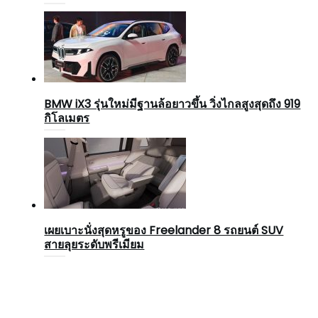
BMW iX3 รุ่นใหม่มีฐานล้อยาวขึ้น วิ่งไกลสูงสุดถึง 919
กิโลเมตร
เผยเบาะนั่งสุดหรูของ Freelander 8 รถยนต์ SUV
สายลุยระดับพรีเมียม