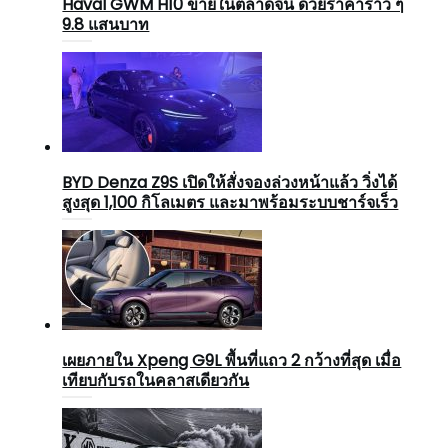
Haval GWM H10 ขายในตลาดจีน ด้วยราคาราว ๆ
9.8 แสนบาท
BYD Denza Z9S เปิดให้สั่งจองล่วงหน้าแล้ว วิ่งได้
สูงสุด 1,100 กิโลเมตร และมาพร้อมระบบชาร์จเร็ว
เผยภายใน Xpeng G9L พื้นที่แถว 2 กว้างที่สุด เมื่อ
เทียบกับรถในคลาสเดียวกัน