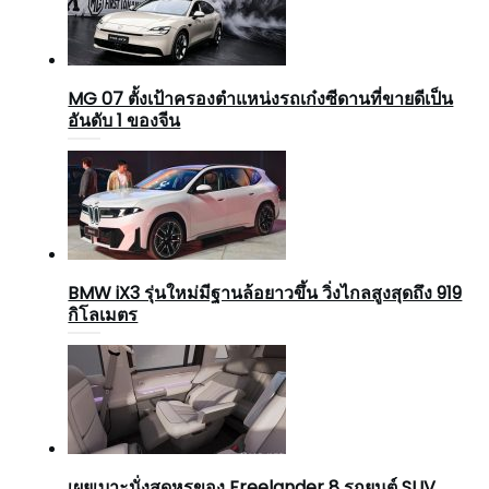
MG 07 ตั้งเป้าครองตำแหน่งรถเก๋งซีดานที่ขายดีเป็น
อันดับ 1 ของจีน
BMW iX3 รุ่นใหม่มีฐานล้อยาวขึ้น วิ่งไกลสูงสุดถึง 919
กิโลเมตร
เผยเบาะนั่งสุดหรูของ Freelander 8 รถยนต์ SUV