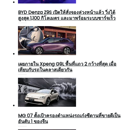
BYD Denza Z9S เปิดให้สั่งจองล่วงหน้าแล้ว วิ่งได้
สูงสุด 1,100 กิโลเมตร และมาพร้อมระบบชาร์จเร็ว
เผยภายใน Xpeng G9L พื้นที่แถว 2 กว้างที่สุด เมื่อ
เทียบกับรถในคลาสเดียวกัน
MG 07 ตั้งเป้าครองตำแหน่งรถเก๋งซีดานที่ขายดีเป็น
อันดับ 1 ของจีน