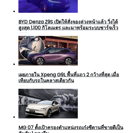
BYD Denza Z9S เปิดให้สั่งจองล่วงหน้าแล้ว วิ่งได้
สูงสุด 1,100 กิโลเมตร และมาพร้อมระบบชาร์จเร็ว
เผยภายใน Xpeng G9L พื้นที่แถว 2 กว้างที่สุด เมื่อ
เทียบกับรถในคลาสเดียวกัน
MG 07 ตั้งเป้าครองตำแหน่งรถเก๋งซีดานที่ขายดีเป็น