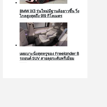
BMW iX3 รุ่นใหม่มีฐานล้อยาวขึ้น วิ่ง
ไกลสูงสุดถึง 919 กิโลเมตร
เผยเบาะนั่งสุดหรูของ Freelander 8
รถยนต์ SUV สายลุยระดับพรีเมียม