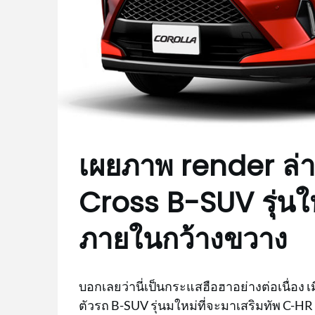
เผยภาพ render ล่
Cross B-SUV รุ่นใหม
ภายในกว้างขวาง
บอกเลยว่านี่เป็นกระแสฮือฮาอย่างต่อเนื่อง 
ตัวรถ B-SUV รุ่นมใหม่ที่จะมาเสริมทัพ C-