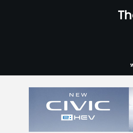
Skip
Th
to
content
ห