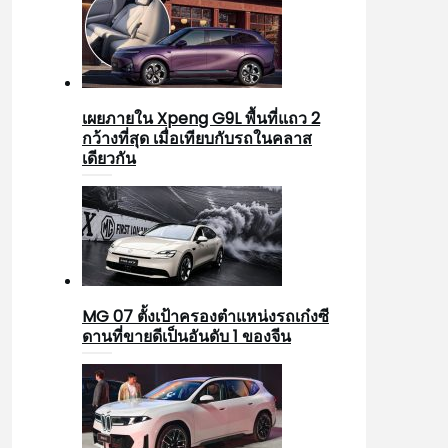
เผยภายใน Xpeng G9L พื้นที่แถว 2
กว้างที่สุด เมื่อเทียบกับรถในคลาส
เดียวกัน
MG 07 ตั้งเป้าครองตำแหน่งรถเก๋งซี
ดานที่ขายดีเป็นอันดับ 1 ของจีน