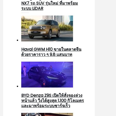
NX7 รถ SUV รุ่นใหม่ ที่มาพร้อม
ระบบ LiDAR
Haval GWM H10 ขายในตลาดจีน
ด้วยราคาราว ๆ 9.8 แสนบาท
BYD Denza Z9S เปิดให้สั่งจองล่วง
หน้าแล้ว วิ่งได้สูงสุด 1,100 กิโลเมตร
และมาพร้อมระบบชาร์จเร็ว