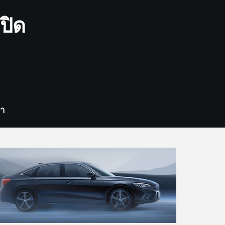
ปิด
รา