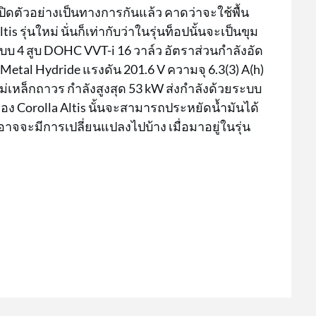
เปิดตัวอย่างเป็นทางการกันแล้ว คาดว่าจะใช้พื้น
s รุ่นใหม่ นั่นก็เท่ากับว่าในรุ่นท็อปนั้นจะเป็นขุม
บ 4 สูบ DOHC VVT-i 16 วาล์ว อัตราส่วนกำลังอัด
 Metal Hydride แรงดัน 201.6 V ความจุ 6.3(3) A(h)
่เหล็กถาวร กำลังสูงสุด 53 kW ส่งกำลังด้วยระบบ
ง Corolla Altis นั้นจะสามารถประหยัดน้ำมันได้
้อาจจะมีการเปลี่ยนแปลงไปบ้าง เมื่อมาอยู่ในรุ่น