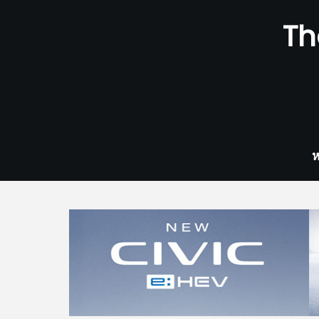
Skip
Th
to
content
ห