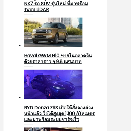
NX7 รถ SUV รุ่นใหม่ ที่มาพร้อม
ระบบ LiDAR
Haval GWM H10 ขายในตลาดจีน
ด้วยราคาราว ๆ 9.8 แสนบาท
BYD Denza Z9S เปิดให้สั่งจองล่วง
หน้าแล้ว วิ่งได้สูงสุด 1,100 กิโลเมตร
และมาพร้อมระบบชาร์จเร็ว