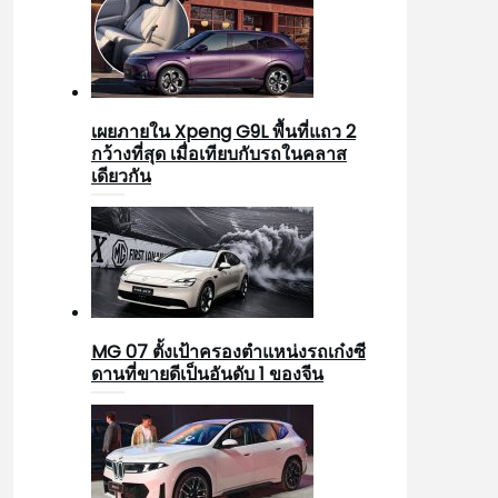
เผยภายใน Xpeng G9L พื้นที่แถว 2
กว้างที่สุด เมื่อเทียบกับรถในคลาส
เดียวกัน
MG 07 ตั้งเป้าครองตำแหน่งรถเก๋งซี
ดานที่ขายดีเป็นอันดับ 1 ของจีน