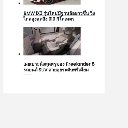
BMW iX3 รุ่นใหม่มีฐานล้อยาวขึ้น วิ่ง
ไกลสูงสุดถึง 919 กิโลเมตร
เผยเบาะนั่งสุดหรูของ Freelander 8
รถยนต์ SUV สายลุยระดับพรีเมียม