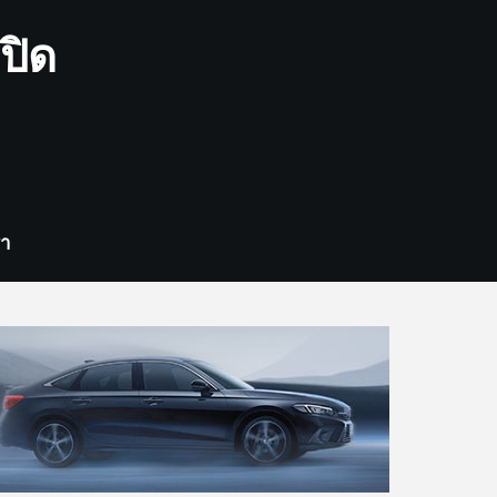
ปิด
รา