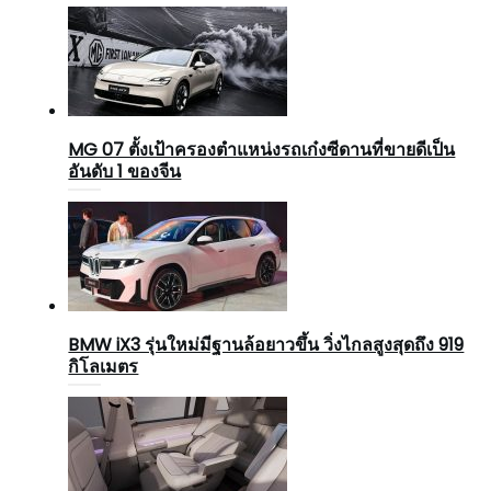
MG 07 ตั้งเป้าครองตำแหน่งรถเก๋งซีดานที่ขายดีเป็น
อันดับ 1 ของจีน
BMW iX3 รุ่นใหม่มีฐานล้อยาวขึ้น วิ่งไกลสูงสุดถึง 919
กิโลเมตร