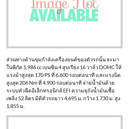
ส่วนทางด้านขุมกำลังเครื่องยนต์ของตัวรถนั้น จะมา
ในพิกัด 1,986 cc เบนซิน 4 สูบเรียง 16 วาล์ว DOHC ให้
แรงม้าสูงสุด 170 PS ที่ 6,600 รอบต่อนาที และแรงบิด
สูงสุด 206 Nm ที่ 4,900 รอบต่อนาที จ่ายน้ำมันด้วย
ระบบหัวฉีดอิเล็กทรอนิกส์ EFI ความจุถังน้ำมันเชื้อ
เพลิง 52 ลิตร มิติตัวรถยาว 4.695 ม. กว้าง 1.730 ม. สูง
1.855 ม.