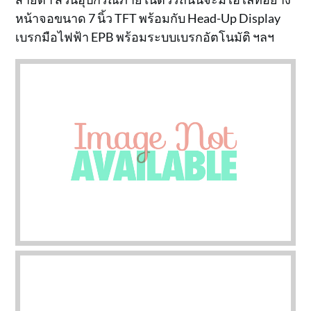
หน้าจอขนาด 7 นิ้ว TFT พร้อมกับ Head-Up Display
เบรกมือไฟฟ้า EPB พร้อมระบบเบรกอัตโนมัติ ฯลฯ