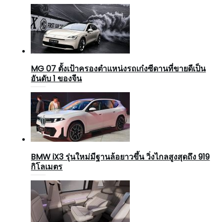
MG 07 ตั้งเป้าครองตำแหน่งรถเก๋งซีดานที่ขายดีเป็น
อันดับ 1 ของจีน
BMW iX3 รุ่นใหม่มีฐานล้อยาวขึ้น วิ่งไกลสูงสุดถึง 919
กิโลเมตร