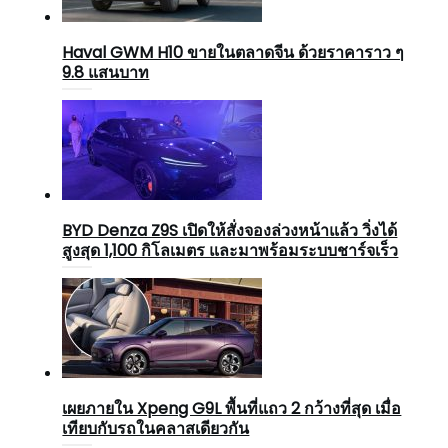
Haval GWM H10 ขายในตลาดจีน ด้วยราคาราว ๆ
9.8 แสนบาท
BYD Denza Z9S เปิดให้สั่งจองล่วงหน้าแล้ว วิ่งได้
สูงสุด 1,100 กิโลเมตร และมาพร้อมระบบชาร์จเร็ว
เผยภายใน Xpeng G9L พื้นที่แถว 2 กว้างที่สุด เมื่อ
เทียบกับรถในคลาสเดียวกัน