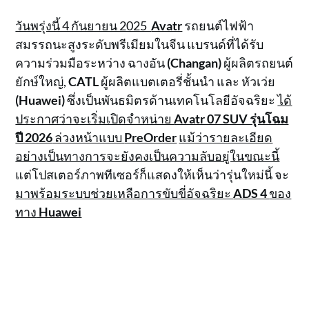
วันพรุ่งนี้ 4 กันยายน 2025
Avatr
รถยนต์ไฟฟ้า
สมรรถนะสูงระดับพรีเมียมในจีน แบรนด์ที่ได้รับ
ความร่วมมือระหว่าง ฉางอัน
(Changan)
ผู้ผลิตรถยนต์
ยักษ์ใหญ่,
CATL
ผู้ผลิตแบตเตอรี่ชั้นนำ และ หัวเว่ย
(Huawei)
ซึ่งเป็นพันธมิตรด้านเทคโนโลยีอัจฉริยะ
ได้
ประกาศว่าจะเริ่มเปิดจำหน่าย
Avatr 07 SUV รุ่นโฉม
ปี 2026
ล่วงหน้าแบบ
PreOrder
แม้ว่ารายละเอียด
อย่างเป็นทางการจะยังคงเป็นความลับอยู่ในขณะนี้
แต่โปสเตอร์ภาพทีเซอร์ก็แสดงให้เห็นว่ารุ่นใหม่นี้ จะ
มาพร้อมระบบช่วยเหลือการขับขี่อัจฉริยะ
ADS 4
ของ
ทาง
Huawei