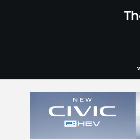
Skip
Th
to
content
ห