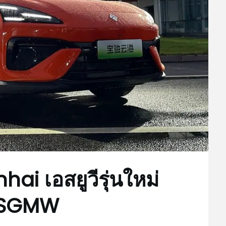
ai เอสยูวีรุ่นใหม่
ม SGMW