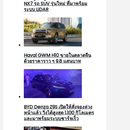
NX7 รถ SUV รุ่นใหม่ ที่มาพร้อม
ระบบ LiDAR
Haval GWM H10 ขายในตลาดจีน
ด้วยราคาราว ๆ 9.8 แสนบาท
BYD Denza Z9S เปิดให้สั่งจองล่วง
หน้าแล้ว วิ่งได้สูงสุด 1,100 กิโลเมตร
และมาพร้อมระบบชาร์จเร็ว