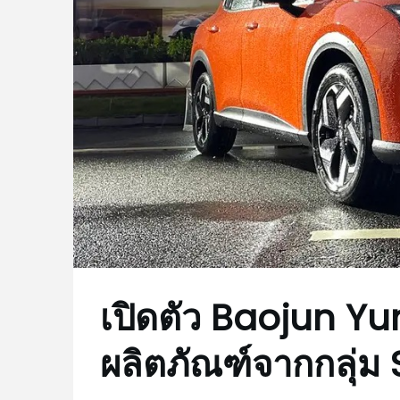
เปิดตัว Baojun Yunh
ผลิตภัณฑ์จากกลุ่