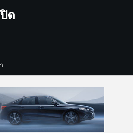
ปิด
รา