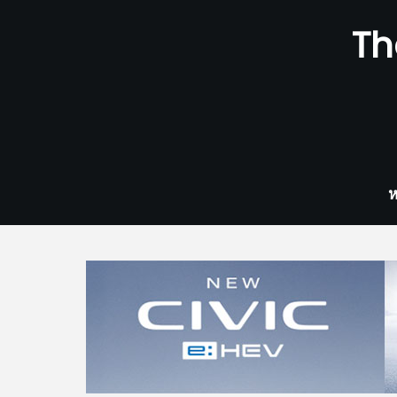
Skip
Th
to
content
ห