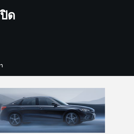
ปิด
รา