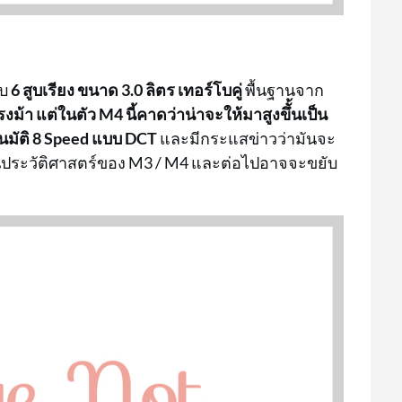
บบ
6 สูบเรียง ขนาด 3.0 ลิตร เทอร์โบคู่
พื้นฐานจาก
แรงม้า
แต่ในตัว M4 นี้คาดว่าน่าจะให้มาสูงขึั้นเป็น
โนมัติ 8 Speed แบบ DCT
และมีกระแสข่าวว่ามันจะ
กในประวัติศาสตร์ของ M3 / M4 และต่อไปอาจจะขยับ