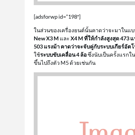
[adsforwp id=”198″]
ในส่วนของเครื่องยนต์นั้นคาดว่าจะมาในแ
New X3 M
และ
X4 M
ที่ให้กำลังสูงสุด 473 
503 แรงม้า คาดว่าจะจับคู่กับระบบเกียร์อัต
ใช้
ระบบขับเคลื่อน 4 ล้อ
ซึ่งนับเป็นครั้งแร
ขึ้นไปถึงตัว M5 ด้วยเช่นกัน