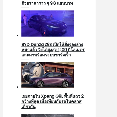
ด้วยราคาราว ๆ 9.8 แสนบาท
BYD Denza Z9S เปิดให้สั่งจองล่วง
หน้าแล้ว วิ่งได้สูงสุด 1,100 กิโลเมตร
และมาพร้อมระบบชาร์จเร็ว
เผยภายใน Xpeng G9L พื้นที่แถว 2
กว้างที่สุด เมื่อเทียบกับรถในคลาส
เดียวกัน