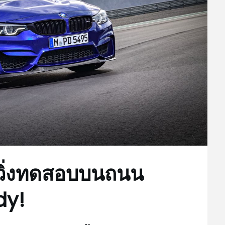
ิ่งทดสอบบนถนน
dy!