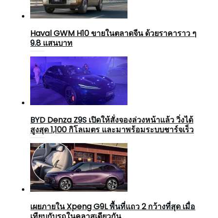
Haval GWM H10 ขายในตลาดจีน ด้วยราคาราว ๆ
9.8 แสนบาท
BYD Denza Z9S เปิดให้สั่งจองล่วงหน้าแล้ว วิ่งได้
สูงสุด 1,100 กิโลเมตร และมาพร้อมระบบชาร์จเร็ว
เผยภายใน Xpeng G9L พื้นที่แถว 2 กว้างที่สุด เมื่อ
เทียบกับรถในคลาสเดียวกัน