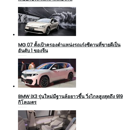
MG 07 ตั้งเป้าครองตำแหน่งรถเก๋งซีดานที่ขายดีเป็น
อันดับ 1 ของจีน
BMW iX3 รุ่นใหม่มีฐานล้อยาวขึ้น วิ่งไกลสูงสุดถึง 919
กิโลเมตร