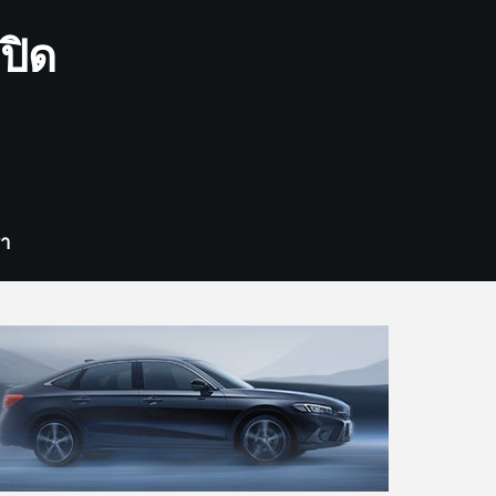
ปิด
รา