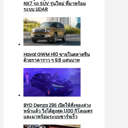
NX7 รถ SUV รุ่นใหม่ ที่มาพร้อม
ระบบ LiDAR
Haval GWM H10 ขายในตลาดจีน
ด้วยราคาราว ๆ 9.8 แสนบาท
BYD Denza Z9S เปิดให้สั่งจองล่วง
หน้าแล้ว วิ่งได้สูงสุด 1,100 กิโลเมตร
และมาพร้อมระบบชาร์จเร็ว