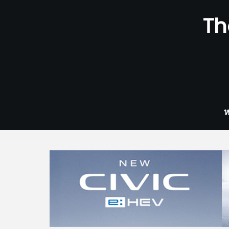
Skip
Th
to
content
ห