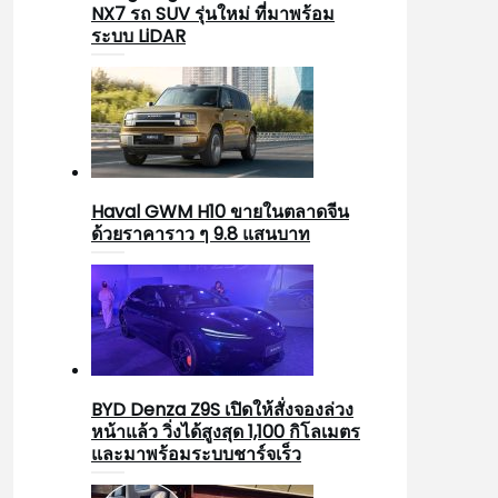
NX7 รถ SUV รุ่นใหม่ ที่มาพร้อม
ระบบ LiDAR
Haval GWM H10 ขายในตลาดจีน
ด้วยราคาราว ๆ 9.8 แสนบาท
BYD Denza Z9S เปิดให้สั่งจองล่วง
หน้าแล้ว วิ่งได้สูงสุด 1,100 กิโลเมตร
และมาพร้อมระบบชาร์จเร็ว