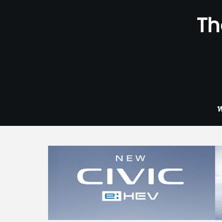
Skip
Th
to
content
ห