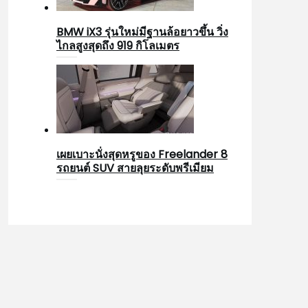
BMW iX3 รุ่นใหม่มีฐานล้อยาวขึ้น วิ่ง
ไกลสูงสุดถึง 919 กิโลเมตร
เผยเบาะนั่งสุดหรูของ Freelander 8
รถยนต์ SUV สายลุยระดับพรีเมียม