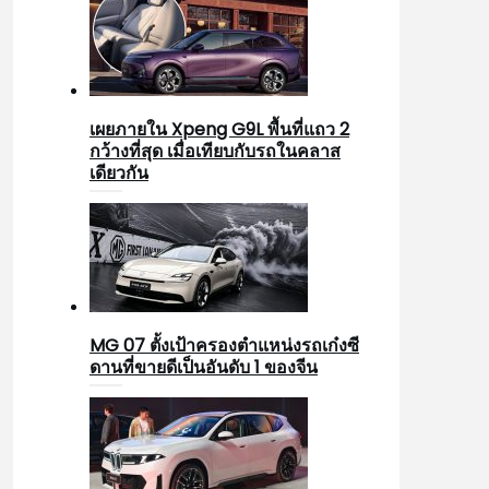
เผยภายใน Xpeng G9L พื้นที่แถว 2
กว้างที่สุด เมื่อเทียบกับรถในคลาส
เดียวกัน
MG 07 ตั้งเป้าครองตำแหน่งรถเก๋งซี
ดานที่ขายดีเป็นอันดับ 1 ของจีน