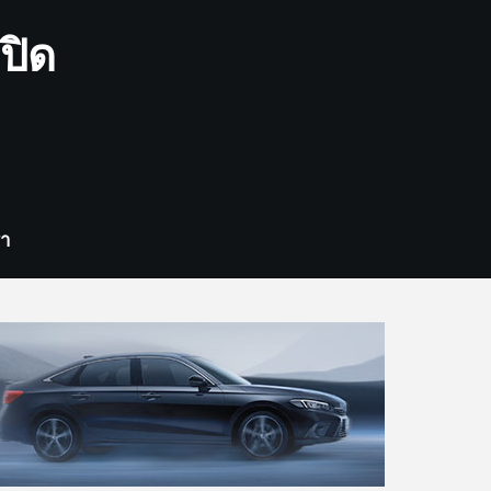
ปิด
รา