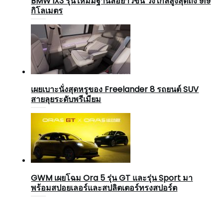
BMW iX3 รุ่นใหม่มีฐานล้อยาวขึ้น วิ่งไกลสูงสุดถึง 919
กิโลเมตร
เผยเบาะนั่งสุดหรูของ Freelander 8 รถยนต์ SUV
สายลุยระดับพรีเมียม
GWM เผยโฉม Ora 5 รุ่น GT และรุ่น Sport มา
พร้อมสปอยเลอร์และสปลิตเตอร์ทรงสปอร์ต