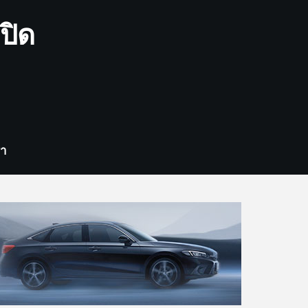
ปิด
รา