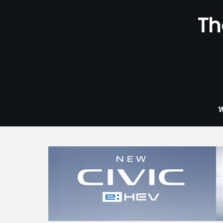
Skip
Th
to
content
ห