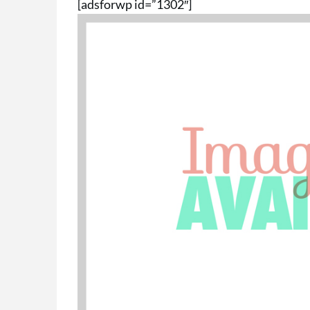
[adsforwp id=”1302″]