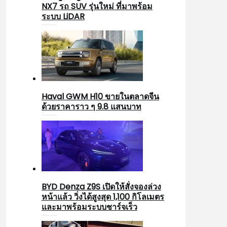
NX7 รถ SUV รุ่นใหม่ ที่มาพร้อม
ระบบ LiDAR
Haval GWM H10 ขายในตลาดจีน
ด้วยราคาราว ๆ 9.8 แสนบาท
BYD Denza Z9S เปิดให้สั่งจองล่วง
หน้าแล้ว วิ่งได้สูงสุด 1,100 กิโลเมตร
และมาพร้อมระบบชาร์จเร็ว