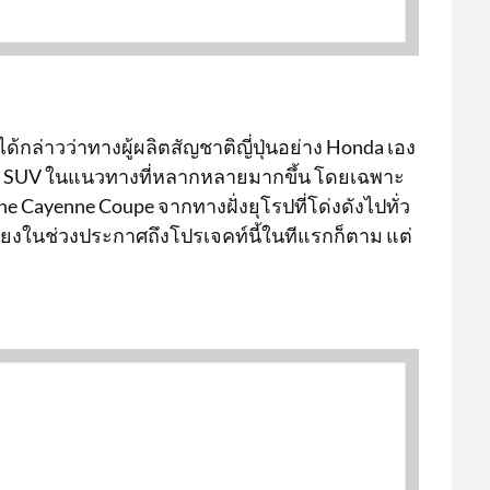
กล่าวว่าทางผู้ผลิตสัญชาติญี่ปุ่นอย่าง Honda เอง
รถ SUV ในแนวทางที่หลากหลายมากขึ้น โดยเฉพาะ
 Cayenne Coupe จากทางฝั่งยุโรปที่โด่งดังไปทั่ว
ยงในช่วงประกาศถึงโปรเจคท์นี้ในทีแรกก็ตาม แต่