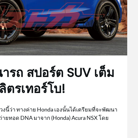
ารถ สปอร์ต SUV เต็ม
 ลิตรเทอร์โบ!
นี้ว่า ทางค่าย Honda เองนั้นได้เตรียมที่จะพัฒนา
ารถ่ายทอด DNA มาจาก (Honda) Acura NSX โดย