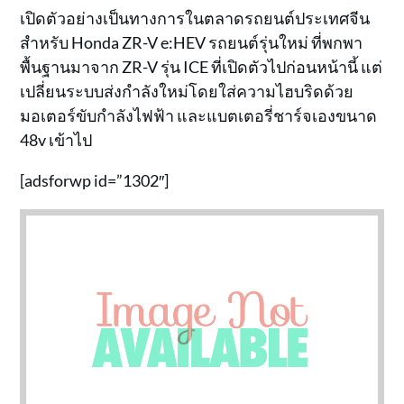
เปิดตัวอย่างเป็นทางการในตลาดรถยนต์ประเทศจีน
สำหรับ Honda ZR-V e:HEV รถยนต์รุ่นใหม่ ที่พกพา
พื้นฐานมาจาก ZR-V รุ่น ICE ที่เปิดตัวไปก่อนหน้านี้ แต่
เปลี่ยนระบบส่งกำลังใหม่โดยใส่ความไฮบริดด้วย
มอเตอร์ขับกำลังไฟฟ้า และแบตเตอรี่ชาร์จเองขนาด
48v เข้าไป
[adsforwp id=”1302″]