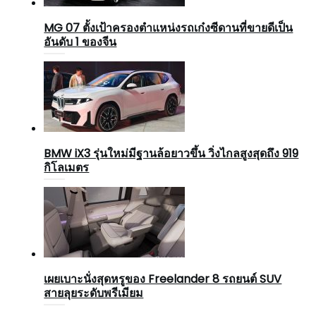
MG 07 ตั้งเป้าครองตำแหน่งรถเก๋งซีดานที่ขายดีเป็น
อันดับ 1 ของจีน
BMW iX3 รุ่นใหม่มีฐานล้อยาวขึ้น วิ่งไกลสูงสุดถึง 919
กิโลเมตร
เผยเบาะนั่งสุดหรูของ Freelander 8 รถยนต์ SUV
สายลุยระดับพรีเมียม