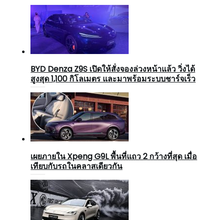
BYD Denza Z9S เปิดให้สั่งจองล่วงหน้าแล้ว วิ่งได้
สูงสุด 1,100 กิโลเมตร และมาพร้อมระบบชาร์จเร็ว
เผยภายใน Xpeng G9L พื้นที่แถว 2 กว้างที่สุด เมื่อ
เทียบกับรถในคลาสเดียวกัน