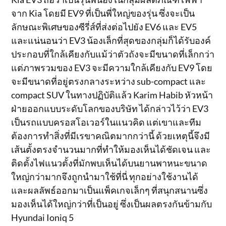
จาก Kia โดยมี EV9 ที่เป็นพี่ใหญ่ของรุ่น ซึ่งจะเป็น
ลักษณะพิเศษของซีรี่ส์ที่ส่งต่อไปยัง EV6 และ EV5
และแน่นอนว่า EV3 น้องเล็กที่สุดของกลุ่มก็ได้รับองค์
ประกอบที่ใกล้เคียงกับแม้ว่าตัวถังจะมีขนาดที่เล็กกว่า
แต่ภาพรวมของ EV3 จะมีความใกล้เคียงกับ EV9 โดย
จะมีขนาดที่อยู่ตรงกลางระหว่าง sub-compact และ
compact SUV ในทางปฏิบัติแล้ว Karim Habib หัวหน้า
ฝ่ายออกแบบระดับโลกของบริษัท ได้กล่าวไว้ว่า EV3
เป็นรถแบบครอสโอเวอร์ในแนวคิด แต่เขาและทีม
ต้องการทำสิ่งที่มีเรขาคณิตมากกว่านี้ ด้วยเหตุนี้จึงมี
เส้นตั้งตรงจำนวนมากที่ทำให้มองเห็นได้ชัดเจน และ
ติดตั้งไฟแนวตั้งที่มักพบเห็นได้บนยานพาหนะขนาด
ใหญ่กว่ามากจึงถูกนำมาใช้ที่นี่ ทุกอย่างใช้งานได้
และผลลัพธ์ออกมาเป็นแพ็คเกจเล็กๆ ที่สนุกสนานซึ่ง
มองเห็นได้ใหญ่กว่าที่เป็นอยู่ ซึ่งเป็นผลตรงกันข้ามกับ
Hyundai Ioniq 5