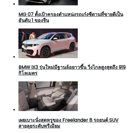
MG 07 ตั้งเป้าครองตำแหน่งรถเก๋งซีดานที่ขายดีเป็น
อันดับ 1 ของจีน
BMW iX3 รุ่นใหม่มีฐานล้อยาวขึ้น วิ่งไกลสูงสุดถึง 919
กิโลเมตร
เผยเบาะนั่งสุดหรูของ Freelander 8 รถยนต์ SUV
สายลุยระดับพรีเมียม