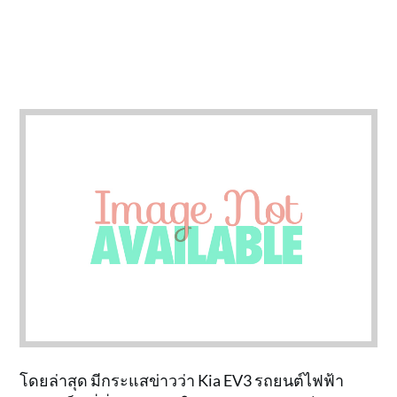
โดยล่าสุด มีกระแสข่าวว่า Kia EV3 รถยนต์ไฟฟ้า