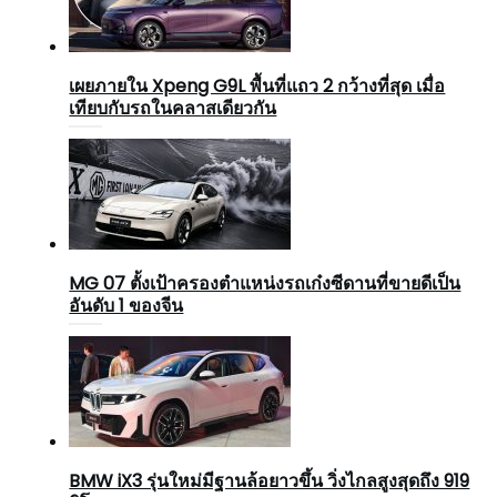
เผยภายใน Xpeng G9L พื้นที่แถว 2 กว้างที่สุด เมื่อ
เทียบกับรถในคลาสเดียวกัน
MG 07 ตั้งเป้าครองตำแหน่งรถเก๋งซีดานที่ขายดีเป็น
อันดับ 1 ของจีน
BMW iX3 รุ่นใหม่มีฐานล้อยาวขึ้น วิ่งไกลสูงสุดถึง 919