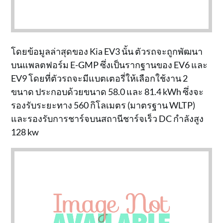
โดยข้อมูลล่าสุดของ Kia EV3 นั้น ตัวรถจะถูกพัฒนา
บนแพลตฟอร์ม E-GMP ซึ่งเป็นรากฐานของ EV6 และ
EV9 โดยที่ตัวรถจะมีแบตเตอรี่ให้เลือกใช้งาน 2
ขนาด ประกอบด้วยขนาด 58.0 และ 81.4 kWh ซึ่งจะ
รองรับระยะทาง 560 กิโลเมตร (มาตรฐาน WLTP)
และรองรับการชาร์จบนสถานีชาร์จเร็ว DC กำลังสูง
128 kw