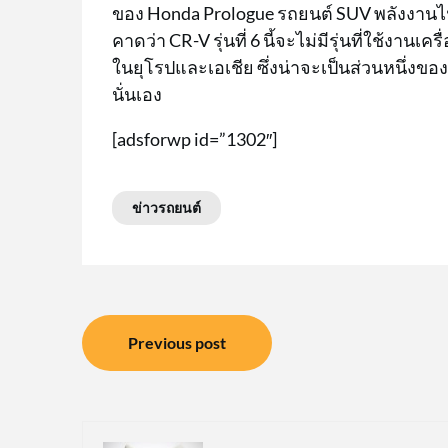
ของ Honda Prologue รถยนต์ SUV พลังงานไ
คาดว่า CR-V รุ่นที่ 6 นี้จะไม่มีรุ่นที่ใช้ง
ในยุโรปและเอเชีย ซึ่งน่าจะเป็นส่วนหนึ่งข
นั่นเอง
[adsforwp id=”1302″]
ข่าวรถยนต์
แนะแนว
Previous post
เรื่อง