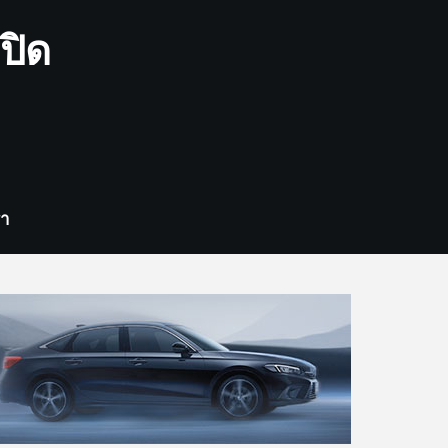
ปิด
รา