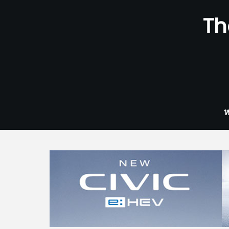
Skip
Th
to
content
ห