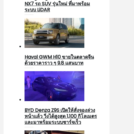
NX7 รถ SUV รุ่นใหม่ ที่มาพร้อม
ระบบ LiDAR
Haval GWM H10 ขายในตลาดจีน
ด้วยราคาราว ๆ 9.8 แสนบาท
BYD Denza Z9S เปิดให้สั่งจองล่วง
หน้าแล้ว วิ่งได้สูงสุด 1,100 กิโลเมตร
และมาพร้อมระบบชาร์จเร็ว