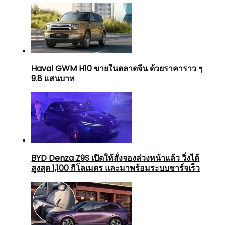
Haval GWM H10 ขายในตลาดจีน ด้วยราคาราว ๆ
9.8 แสนบาท
BYD Denza Z9S เปิดให้สั่งจองล่วงหน้าแล้ว วิ่งได้
สูงสุด 1,100 กิโลเมตร และมาพร้อมระบบชาร์จเร็ว