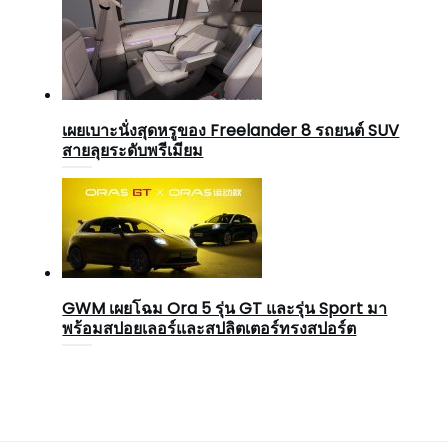
เผยเบาะนั่งสุดหรูของ Freelander 8 รถยนต์ SUV
สายลุยระดับพรีเมียม
GWM เผยโฉม Ora 5 รุ่น GT และรุ่น Sport มา
พร้อมสปอยเลอร์และสปลิตเตอร์ทรงสปอร์ต