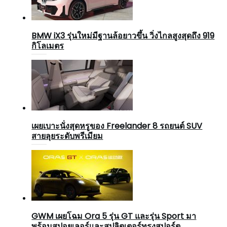
BMW iX3 รุ่นใหม่มีฐานล้อยาวขึ้น วิ่งไกลสูงสุดถึง 919
กิโลเมตร
เผยเบาะนั่งสุดหรูของ Freelander 8 รถยนต์ SUV
สายลุยระดับพรีเมียม
GWM เผยโฉม Ora 5 รุ่น GT และรุ่น Sport มา
พร้อมสปอยเลอร์และสปลิตเตอร์ทรงสปอร์ต