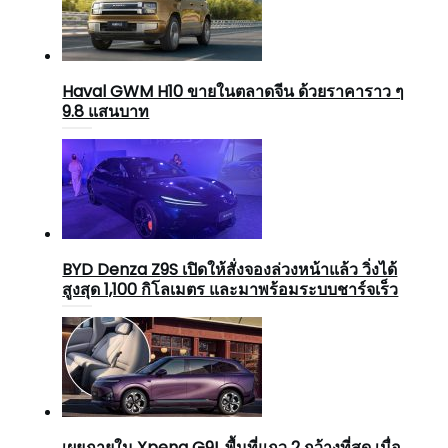
Haval GWM H10 ขายในตลาดจีน ด้วยราคาราว ๆ
9.8 แสนบาท
BYD Denza Z9S เปิดให้สั่งจองล่วงหน้าแล้ว วิ่งได้
สูงสุด 1,100 กิโลเมตร และมาพร้อมระบบชาร์จเร็ว
เผยภายใน Xpeng G9L พื้นที่แถว 2 กว้างที่สุด เมื่อ