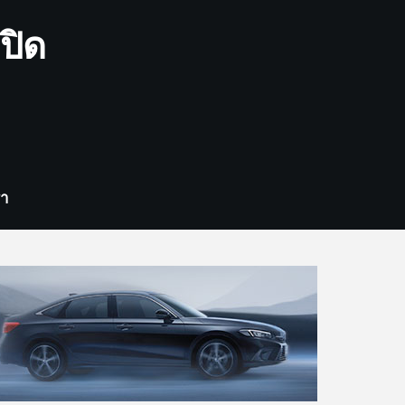
ปิด
รา