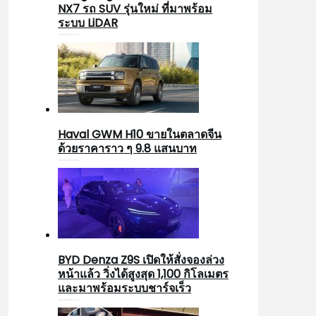
NX7 รถ SUV รุ่นใหม่ ที่มาพร้อม
ระบบ LiDAR
Haval GWM H10 ขายในตลาดจีน
ด้วยราคาราว ๆ 9.8 แสนบาท
BYD Denza Z9S เปิดให้สั่งจองล่วง
หน้าแล้ว วิ่งได้สูงสุด 1,100 กิโลเมตร
และมาพร้อมระบบชาร์จเร็ว