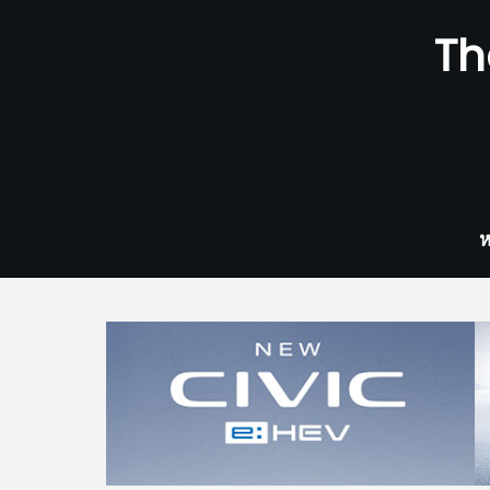
Skip
Th
to
content
ห