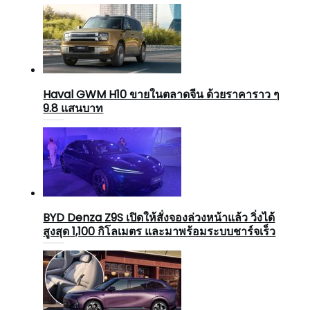
Haval GWM H10 ขายในตลาดจีน ด้วยราคาราว ๆ
9.8 แสนบาท
BYD Denza Z9S เปิดให้สั่งจองล่วงหน้าแล้ว วิ่งได้
สูงสุด 1,100 กิโลเมตร และมาพร้อมระบบชาร์จเร็ว