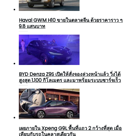
Haval GWM H10 ขายในตลาดจีน ด้วยราคาราว ๆ
9.8 แสนบาท
BYD Denza Z9S เปิดให้สั่งจองล่วงหน้าแล้ว วิ่งได้
สูงสุด 1,100 กิโลเมตร และมาพร้อมระบบชาร์จเร็ว
เผยภายใน Xpeng G9L พื้นที่แถว 2 กว้างที่สุด เมื่อ
เทียบกับรถในคลาสเดียวกัน