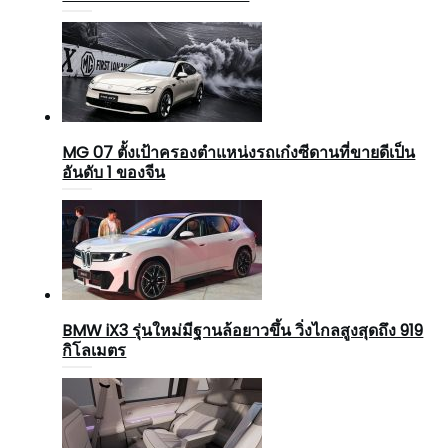
MG 07 ตั้งเป้าครองตำแหน่งรถเก๋งซีดานที่ขายดีเป็น
อันดับ 1 ของจีน
BMW iX3 รุ่นใหม่มีฐานล้อยาวขึ้น วิ่งไกลสูงสุดถึง 919
กิโลเมตร