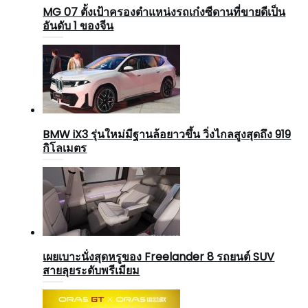
MG 07 ตั้งเป้าครองตำแหน่งรถเก๋งซีดานที่ขายดีเป็น
อันดับ 1 ของจีน
BMW iX3 รุ่นใหม่มีฐานล้อยาวขึ้น วิ่งไกลสูงสุดถึง 919
กิโลเมตร
เผยเบาะนั่งสุดหรูของ Freelander 8 รถยนต์ SUV
สายลุยระดับพรีเมียม