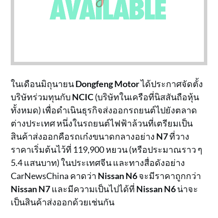
ในเดือนมิถุนายน
Dongfeng Motor
ได้ประกาศจัดตั้ง
บริษัทร่วมทุนกับ
NCIC
(บริษัทในเครือที่นิสสันถือหุ้น
ทั้งหมด) เพื่อดำเนินธุรกิจส่งออกรถยนต์ไปยังตลาด
ต่างประเทศ หนึ่งในรถยนต์ไฟฟ้าล้วนที่เตรียมเป็น
สินค้าส่งออกคือรถเก๋งขนาดกลางอย่าง
N7
ที่วาง
ราคาเริ่มต้นไว้ที่ 119,900 หยวน (หรือประมาณราว ๆ
5.4 แสนบาท) ในประเทศจีน และทางสื่อดังอย่าง
CarNewsChina คาดว่า
Nissan N6
จะมีราคาถูกกว่า
Nissan N7
และมีความเป็นไปได้ที่
Nissan N6
น่าจะ
เป็นสินค้าส่งออกด้วยเช่นกัน