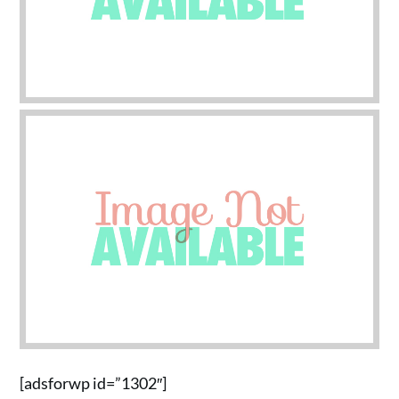
[adsforwp id=”1302″]