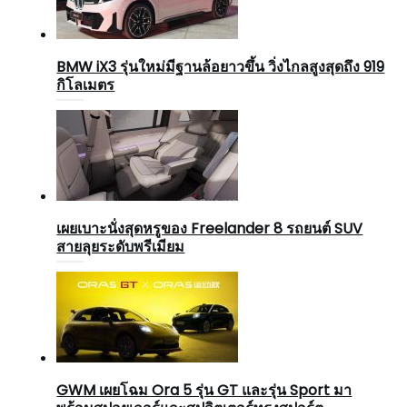
BMW iX3 รุ่นใหม่มีฐานล้อยาวขึ้น วิ่งไกลสูงสุดถึง 919
กิโลเมตร
เผยเบาะนั่งสุดหรูของ Freelander 8 รถยนต์ SUV
สายลุยระดับพรีเมียม
GWM เผยโฉม Ora 5 รุ่น GT และรุ่น Sport มา