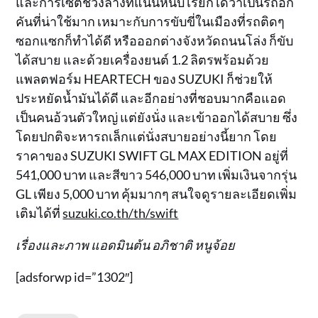
และการเซ็ตช่วงล่างที่แน่นหนึบ เรียกได้ว่าเป็นรถอีก
คันที่น่าใช้มาก เหมาะกับการขับขี่ในเมืองที่รถติดๆ
ซอกแซกก็ทำได้ดี หรือออกต่างจังหวัดถนนโล่ง ก็ขับ
ได้สบาย และด้วยเครื่องยนต์ 1.2 ลิตรพร้อมด้วย
แพลตฟอร์ม HEARTECH ของ SUZUKI ก็ช่วยให้
ประหยัดน้ำมันได้ดี และอีกอย่างที่ชอบมากคือแอด
เป็นคนอ้วนตัวใหญ่ แต่ยังนั่ง และเข้าออกได้สบาย ซึ่ง
โดยปกติจะหารถเล็กแต่นั่งสบายอย่างนี้ยาก โดย
ราคาของ SUZUKI SWIFT GL MAX EDITION อยู่ที่
541,000 บาท และสีขาว 546,000 บาท เพิ่มเงินจากรุ่น
GL เพียง 5,000 บาท คุ้มมากๆ สนใจดูรายละเอียดเพิ่ม
เติมได้ที่
suzuki.co.th/th/swift
เรื่องและภาพ แอดมินต้น อภิชาติ หนูจ้อย
[adsforwp id=”1302″]