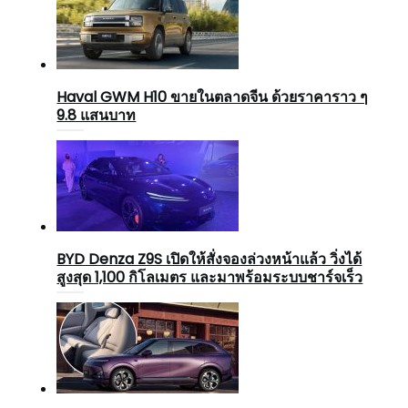
Haval GWM H10 ขายในตลาดจีน ด้วยราคาราว ๆ
9.8 แสนบาท
BYD Denza Z9S เปิดให้สั่งจองล่วงหน้าแล้ว วิ่งได้
สูงสุด 1,100 กิโลเมตร และมาพร้อมระบบชาร์จเร็ว