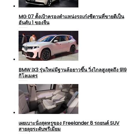
MG 07 ตั้งเป้าครองตำแหน่งรถเก๋งซีดานที่ขายดีเป็น
อันดับ 1 ของจีน
BMW iX3 รุ่นใหม่มีฐานล้อยาวขึ้น วิ่งไกลสูงสุดถึง 919
กิโลเมตร
เผยเบาะนั่งสุดหรูของ Freelander 8 รถยนต์ SUV
สายลุยระดับพรีเมียม